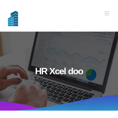
Skip
to
content
HR Xcel doo